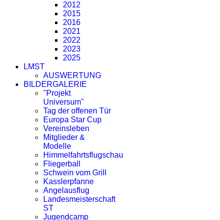
2012
2015
2016
2021
2022
2023
2025
LMST
AUSWERTUNG
BILDERGALERIE
"Projekt
Universum"
Tag der offenen Tür
Europa Star Cup
Vereinsleben
Mitglieder &
Modelle
Himmelfahrtsflugschau
Fliegerball
Schwein vom Grill
Kasslerpfanne
Angelausflug
Landesmeisterschaft
ST
Jugendcamp