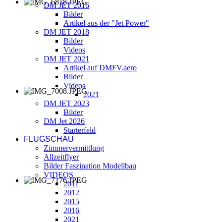
DM JET 2016
Bilder
Artikel aus der "Jet Power"
DM JET 2018
Bilder
Videos
DM JET 2021
Artikel auf DMFV.aero
Bilder
Videos
2021
DM JET 2023
Bilder
DM Jet 2026
Starterfeld
FLUGSCHAU
Zimmervermittlung
Allzeitflyer
Bilder Faszination Modellbau
VIDEOS
2011
2012
2015
2016
2021