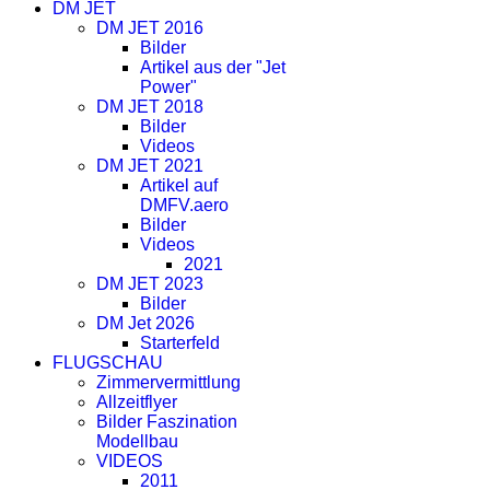
DM JET
DM JET 2016
Bilder
Artikel aus der "Jet
Power"
DM JET 2018
Bilder
Videos
DM JET 2021
Artikel auf
DMFV.aero
Bilder
Videos
2021
DM JET 2023
Bilder
DM Jet 2026
Starterfeld
FLUGSCHAU
Zimmervermittlung
Allzeitflyer
Bilder Faszination
Modellbau
VIDEOS
2011