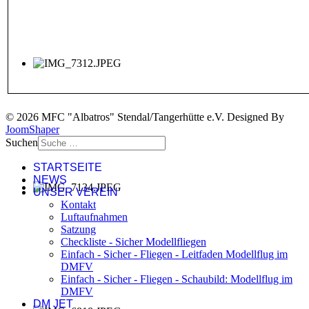
© 2026 MFC "Albatros" Stendal/Tangerhütte e.V. Designed By
JoomShaper
Suchen
STARTSEITE
NEWS
UNSER VEREIN
Kontakt
Luftaufnahmen
Satzung
Checkliste - Sicher Modellfliegen
Einfach - Sicher - Fliegen - Leitfaden Modellflug im
DMFV
Einfach - Sicher - Fliegen - Schaubild: Modellflug im
DMFV
DM JET