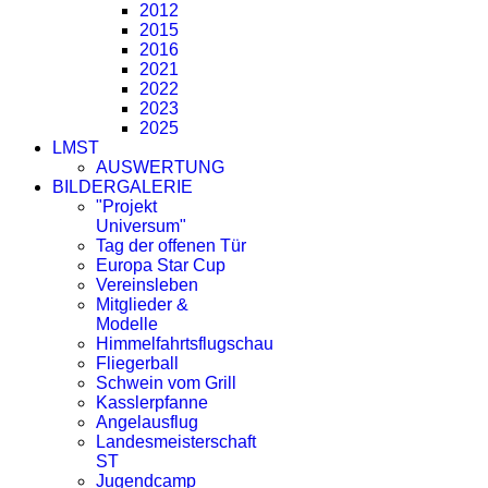
2012
2015
2016
2021
2022
2023
2025
LMST
AUSWERTUNG
BILDERGALERIE
"Projekt
Universum"
Tag der offenen Tür
Europa Star Cup
Vereinsleben
Mitglieder &
Modelle
Himmelfahrtsflugschau
Fliegerball
Schwein vom Grill
Kasslerpfanne
Angelausflug
Landesmeisterschaft
ST
Jugendcamp