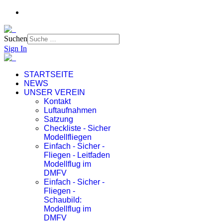
Suchen
Sign In
STARTSEITE
NEWS
UNSER VEREIN
Kontakt
Luftaufnahmen
Satzung
Checkliste - Sicher
Modellfliegen
Einfach - Sicher -
Fliegen - Leitfaden
Modellflug im
DMFV
Einfach - Sicher -
Fliegen -
Schaubild:
Modellflug im
DMFV