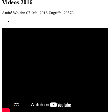
Videos 2016
André Wojahn
07. Mai 2016
Zugriffe: 20578