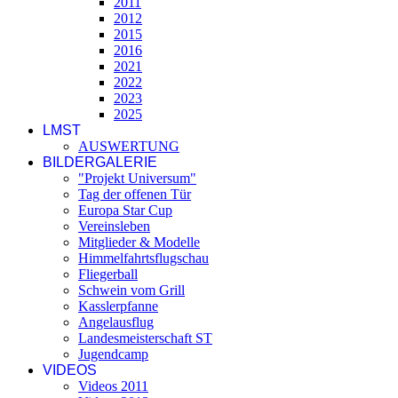
2011
2012
2015
2016
2021
2022
2023
2025
LMST
AUSWERTUNG
BILDERGALERIE
"Projekt Universum"
Tag der offenen Tür
Europa Star Cup
Vereinsleben
Mitglieder & Modelle
Himmelfahrtsflugschau
Fliegerball
Schwein vom Grill
Kasslerpfanne
Angelausflug
Landesmeisterschaft ST
Jugendcamp
VIDEOS
Videos 2011