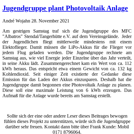
Jugendgruppe plant Photovoltaik Anlage
André Wojahn
28. November 2021
Am gestrigen Samstag traf sich die Jugendgruppe des MFC
"Albatros" Stendal/Tangerhütte e.V. auf dem Vereinsgelände. Jeder
der Jugendlichen fliegt mittlerweile mindestens mit einem
Elektoflieger. Damit müssen die LiPo-Akkus für die Flieger vor
jedem Flug geladen werden. Die Jugendgruppe rechnete am
Samstag aus, wie viel Energie jeder Einzelne über das Jahr verteilt,
in seine Akku lädt. Zusammengerechnet kam ein Wert von ca. 112
kWh heraus. Das entspricht etwa einem Gewicht von ca. 132 kg
Kohlendioxid. Seit einiger Zeit existierte der Gedanke diese
Emission für das Laden der Akkus einzusparen. Deshalb hat die
Jugendgruppe damit begonnen eine Photovoltaik Anlage zu planen.
Diese soll eine maximale Leistung von 6 kWh erzeugen. Das
Aufmaß für die Anlage wurde bereits am Samstag erstellt.
Sollte sich der eine oder andere Leser dieses Beitrages bewogen
fühlen dieses Projekt zu unterstützen, würde sich die Jugendgruppe
darüber sehr freuen. Kontakt dann bitte über Frank Kunde: Mobil
0171 8796064.